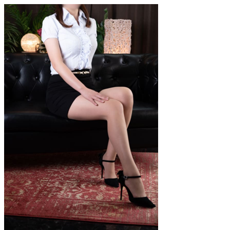
コ
ン
テ
ン
ツ
へ
ス
キ
ッ
プ