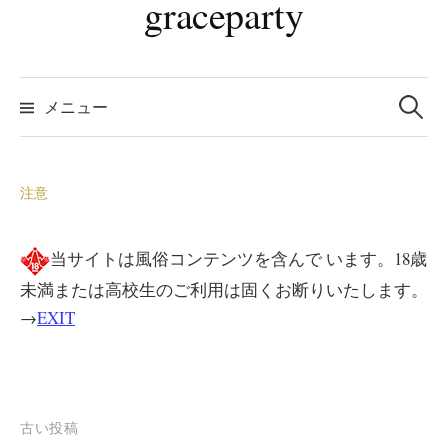
graceparty
検
索:
メニュー
注意
当サイトは風俗コンテンツを含んで います。18歳
未満または高校生のご利用は固くお断りいたします。
→
EXIT
投
古い投稿
稿