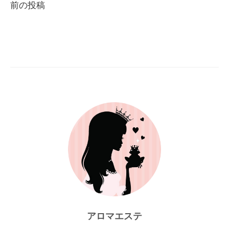
前の投稿
ナ
ビ
ゲ
ー
シ
ョ
ン
アロマエステ