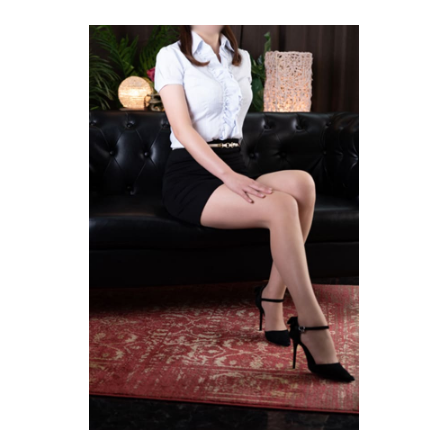
コ
ン
テ
ン
ツ
へ
ス
キ
ッ
プ