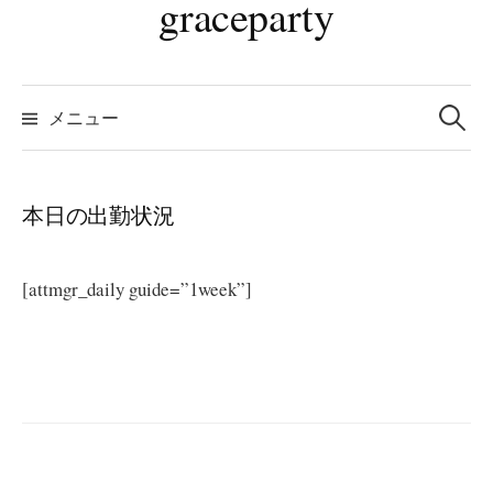
graceparty
検
索:
メニュー
本日の出勤状況
[attmgr_daily guide=”1week”]