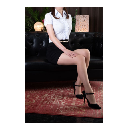
コ
ン
テ
ン
ツ
へ
ス
キ
ッ
プ